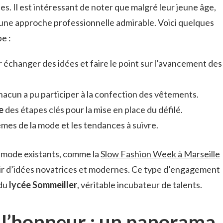
s. Il est intéressant de noter que malgré leur jeune âge,
une approche professionnelle admirable. Voici quelques
pe :
 échanger des idées et faire le point sur l’avancement des
acun a pu participer à la confection des vêtements.
e
des étapes clés pour la mise en place du défilé.
èmes de la mode et les tendances à suivre.
e mode existants, comme la
Slow Fashion Week à Marseille
rir d’idées novatrices et modernes. Ce type d’engagement
 du
lycée Sommeiller
, véritable incubateur de talents.
à l’honneur : un panorama