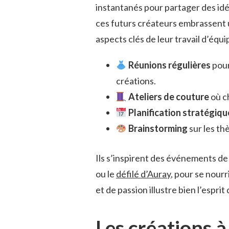
instantanés pour partager des idée
ces futurs créateurs embrassent 
aspects clés de leur travail d’équi
Réunions régulières
pour
créations.
Ateliers de couture
où ch
Planification stratégiqu
Brainstorming
sur les th
Ils s’inspirent des événements d
ou le
défilé d’Auray
, pour se nour
et de passion illustre bien l’esprit
Les créations 