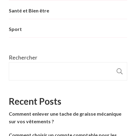
Santé et Bien être
Sport
Rechercher
R
Recent Posts
Comment enlever une tache de graisse mécanique
sur vos vêtements ?
Comment choisir un compte comptable pour les