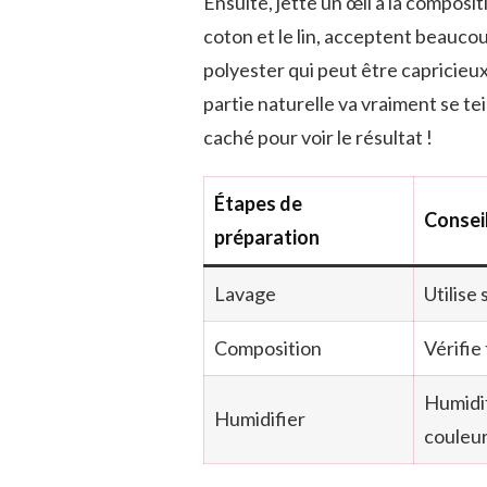
Ensuite, jette un œil à la composit
coton et le lin, acceptent beauco
polyester qui peut être capricieu
partie naturelle va vraiment se tei
caché pour voir le résultat !
Étapes de
Consei
préparation
Lavage
Utilise
Composition
Vérifie
Humidif
Humidifier
couleur