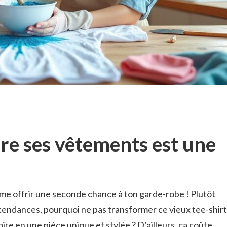
re ses vêtements est une
me offrir une seconde chance à ton garde-robe ! Plutôt
 tendances, pourquoi ne pas transformer ce vieux tee-shirt
oire en une pièce unique et stylée ? D’ailleurs, ça coûte