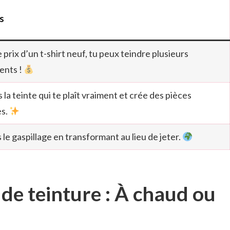
s
e prix d’un t-shirt neuf, tu peux teindre plusieurs
ents !
s la teinte qui te plaît vraiment et crée des pièces
es.
 le gaspillage en transformant au lieu de jeter.
 de teinture : À chaud ou