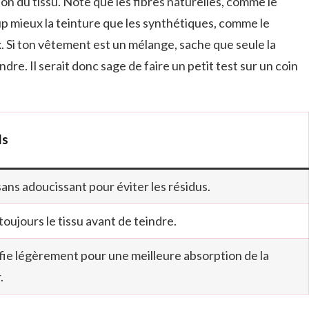
ion du tissu. Note que les fibres naturelles, comme le
up mieux la teinture que les synthétiques, comme le
x. Si ton vêtement est un mélange, sache que seule la
ndre. Il serait donc sage de faire un petit test sur un coin
ls
 sans adoucissant pour éviter les résidus.
 toujours le tissu avant de teindre.
ie légèrement pour une meilleure absorption de la
.